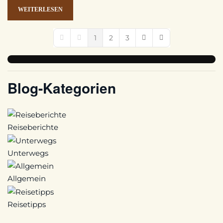
WEITERLESEN
1
2
3
First Page
Previous Page
Next Page
Last Page
Blog-Kategorien
Reiseberichte
Unterwegs
Allgemein
Reisetipps