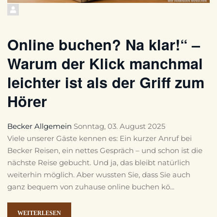
Online buchen? Na klar!“ –
Warum der Klick manchmal
leichter ist als der Griff zum
Hörer
Becker
Allgemein
Sonntag, 03. August 2025
Viele unserer Gäste kennen es: Ein kurzer Anruf bei
Becker Reisen, ein nettes Gespräch – und schon ist die
nächste Reise gebucht. Und ja, das bleibt natürlich
weiterhin möglich. Aber wussten Sie, dass Sie auch
ganz bequem von zuhause online buchen kö...
WEITERLESEN