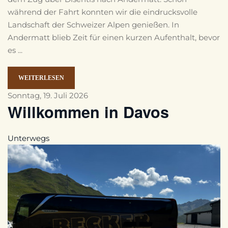
während der Fahrt konnten wir die eindrucksvolle
Landschaft der Schweizer Alpen genießen. In
Andermatt blieb Zeit für einen kurzen Aufenthalt, bevor
es ...
WEITERLESEN
Sonntag, 19. Juli 2026
Willkommen in Davos
Unterwegs