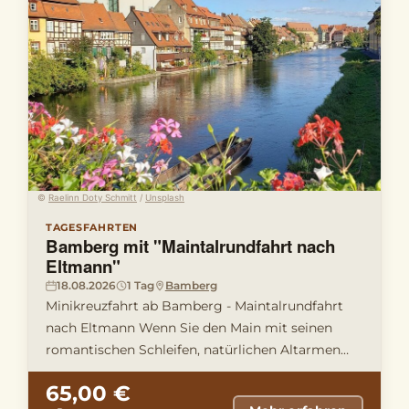
©
Raelinn Doty Schmitt
/
Unsplash
TAGESFAHRTEN
Bamberg mit "Maintalrundfahrt nach
Eltmann"
18.08.2026
1 Tag
Bamberg
Minikreuzfahrt ab Bamberg - Maintalrundfahrt
nach Eltmann Wenn Sie den Main mit seinen
romantischen Schleifen, natürlichen Altarmen
und typisch fränkischen Orts …
65,00 €