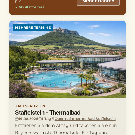
Mehr erfahren
p. P.
✓ 50 Plätze frei
LAST MINUTE
MEHRERE TERMINE
TAGESFAHRTEN
Staffelstein - Thermalbad
19.08.2026
1 Tag
Obermaintherme Bad Staffelstein
Entfliehen Sie dem Alltag und tauchen Sie ein in
Bayerns wärmste Thermalsole! Ein Tag pure