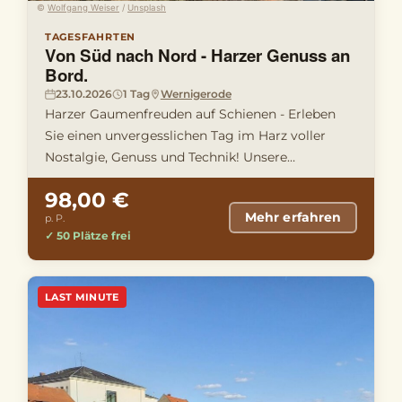
©
Wolfgang Weiser
/
Unsplash
TAGESFAHRTEN
Von Süd nach Nord - Harzer Genuss an
Bord.
23.10.2026
1 Tag
Wernigerode
Harzer Gaumenfreuden auf Schienen - Erleben
Sie einen unvergesslichen Tag im Harz voller
Nostalgie, Genuss und Technik! Unsere
gemütliche Zugfahrt von Nordhause …
98,00 €
Mehr erfahren
p. P.
✓ 50 Plätze frei
LAST MINUTE