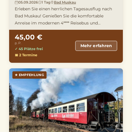
05.09.2026
1 Tag
Bad Muskau
Erleben Sie einen herrlichen Tagesausflug nach
Bad Muskau! Genießen Sie die komfortable
Anreise im modernen 4**** Reisebus und
entdecken Sie vor Ort den bekannt …
45,00 €
p. P.
Mehr erfahren
✓ 45 Plätze frei
📅 2 Termine
★ EMPFEHLUNG