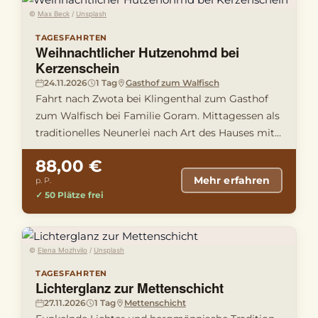
©
Max Beck
/
Unsplash
TAGESFAHRTEN
Weihnachtlicher Hutzenohmd bei
Kerzenschein
24.11.2026
1 Tag
Gasthof zum Walfisch
Fahrt nach Zwota bei Klingenthal zum Gasthof
zum Walfisch bei Familie Goram. Mittagessen als
traditionelles Neunerlei nach Art des Hauses mit
Erklärungen über d …
88,00 €
Mehr erfahren
p. P.
✓ 50 Plätze frei
©
Elena Mozhvilo
/
Unsplash
TAGESFAHRTEN
Lichterglanz zur Mettenschicht
27.11.2026
1 Tag
Mettenschicht