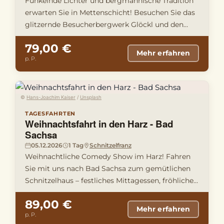
Funkelnde Lichter und bergmännische Tradition
erwarten Sie in Mettenschicht! Besuchen Sie das
glitzernde Besucherbergwerk Glöckl und den
zauberhaften Schwarzenb …
79,00 €
Mehr erfahren
p. P.
©
Hans-Joachim Kaiser
/
Unsplash
TAGESFAHRTEN
Weihnachtsfahrt in den Harz - Bad
Sachsa
05.12.2026
1 Tag
Schnitzelfranz
Weihnachtliche Comedy Show im Harz! Fahren
Sie mit uns nach Bad Sachsa zum gemütlichen
Schnitzelhaus – festliches Mittagessen, fröhliche
Musik und die witzige T …
89,00 €
Mehr erfahren
p. P.