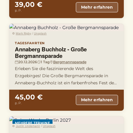
39,00 €
Mehr erfahren
p. P.
©
Mark Rigby
/
Unsplash
TAGESFAHRTEN
Annaberg Buchholz - Große
Bergmannsparade
20.12.2026
1 Tag
Bergmannsparade
Erleben Sie die faszinierende Welt des
Erzgebirges! Die Große Bergmannsparade in
Annaberg-Buchholz ist ein farbenfrohes Fest der
Tradition – mit historischen Ko …
45,00 €
Mehr erfahren
p. P.
MEHRERE TERMINE
©
Justin Lindemann
/
Unsplash