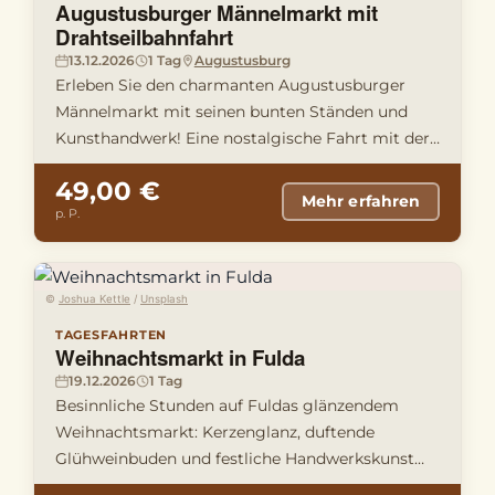
Augustusburger Männelmarkt mit
Drahtseilbahnfahrt
13.12.2026
1 Tag
Augustusburg
Erleben Sie den charmanten Augustusburger
Männelmarkt mit seinen bunten Ständen und
Kunsthandwerk! Eine nostalgische Fahrt mit der
historischen Drahtseilbahn vo …
49,00 €
Mehr erfahren
p. P.
©
Joshua Kettle
/
Unsplash
TAGESFAHRTEN
Weihnachtsmarkt in Fulda
19.12.2026
1 Tag
Besinnliche Stunden auf Fuldas glänzendem
Weihnachtsmarkt: Kerzenglanz, duftende
Glühweinbuden und festliche Handwerkskunst
inmitten der historischen Altstadt. …